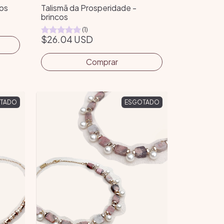
cos
Talismã da Prosperidade -
brincos
(1)
$26.04 USD
TADO
ESGOTADO