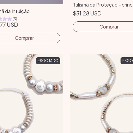
Talismã da Proteção - brin
mã da Intuição
$31.28 USD
(3)
.77 USD
ESGOTADO
ESGO