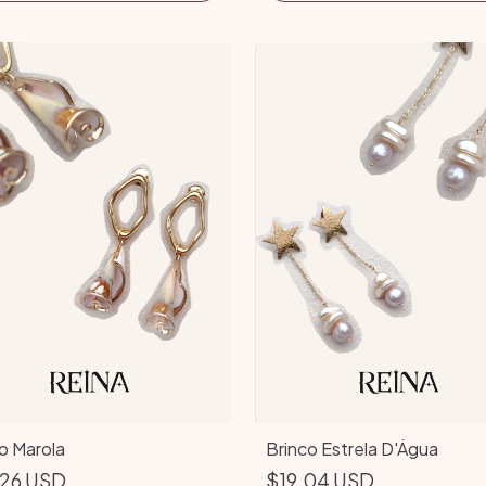
o Marola
Brinco Estrela D'Água
.26 USD
$19.04 USD