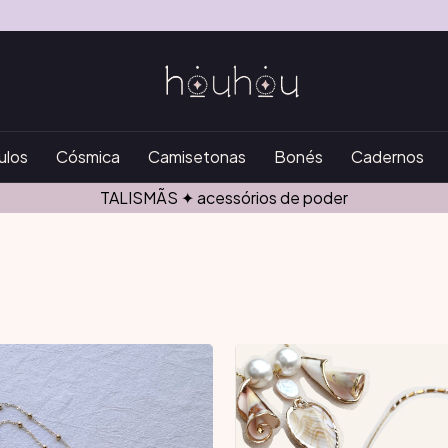
ulos
Cósmica
Camisetonas
Bonés
Cadernos
Oráculo Houhou chegou! ⭑ clique aqui