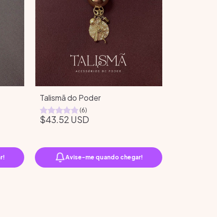
Talismã do Poder
(6)
$43.52 USD
r!
Avise-me quando chegar!