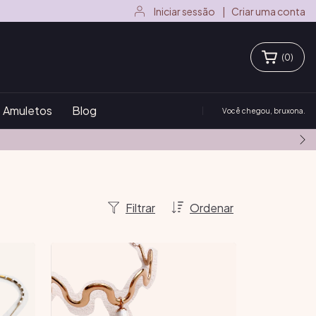
Iniciar sessão
|
Criar uma conta
(
0
)
Amuletos
Blog
Você chegou, bruxona.
Filtrar
Ordenar