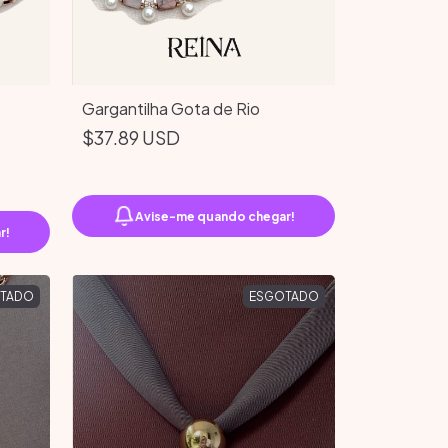
Gargantilha Gota de Rio
$37.89 USD
Avise-me quando chegar!
r!
TADO
ESGOTADO