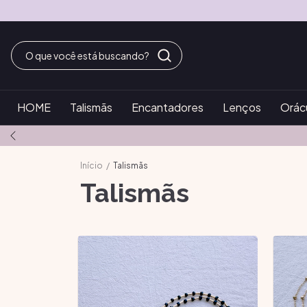
HOME
Talismãs
Encantadores
Lenços
Orác
Início
/
Talismãs
Talismãs