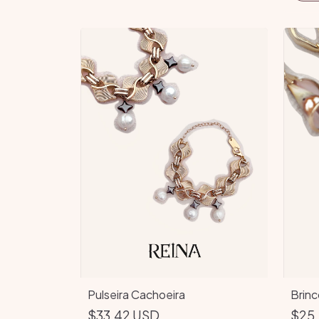
Pulseira Cachoeira
Brinc
$33.42 USD
$25