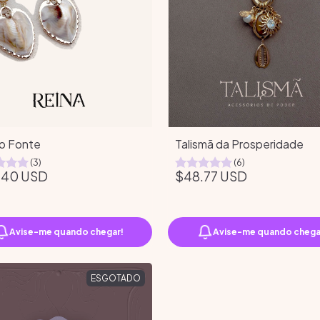
co Fonte
Talismã da Prosperidade
(3)
(6)
.40 USD
$48.77 USD
Avise-me quando chegar!
Avise-me quando chega
ESGOTADO