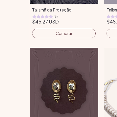
Talismã da Proteção
Talis
(3)
$45.27 USD
$48