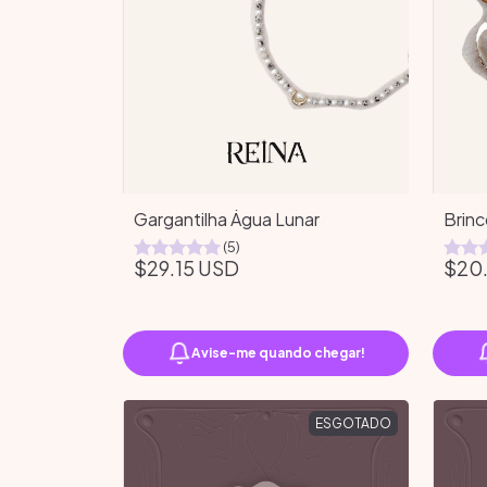
Gargantilha Água Lunar
Brin
(5)
$29.15 USD
$20
Avise-me quando chegar!
ESGOTADO