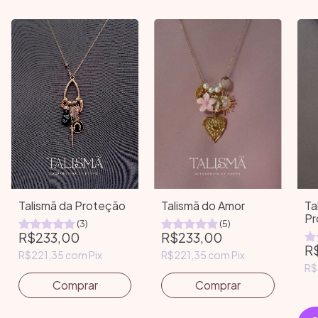
Talismã da Proteção
Talismã do Amor
Ta
Pr
(3)
(5)
R$233,00
R$233,00
R
R$221,35
com
Pix
R$221,35
com
Pix
R$